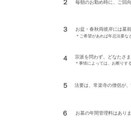
２
毎朝のお勤め時に、ご回
​３
お盆・春秋両彼岸には墓
＊ご希望があれば年忌法要な
​４
宗派を問わず、どなたさま
＊事情によっては、お断りす
​５
法要は、常楽寺の僧侶が、
​６
お墓の年間管理料はあり