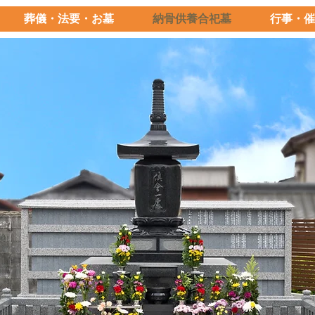
葬儀・法要・お墓
納骨供養合祀墓
行事・催