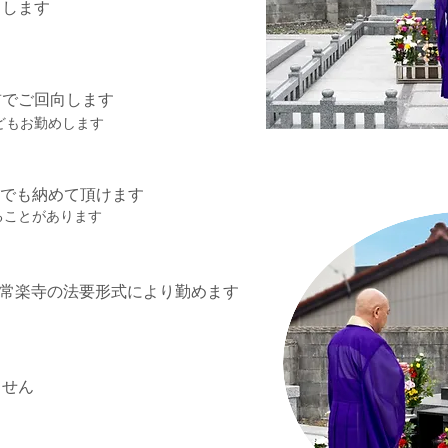
向します
前
でご回向します
どもお勤めします
でも納めて頂けます
る
ことがあります
常楽寺の法要形式により勤めます
ません