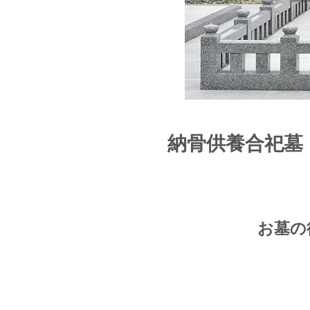
納骨供養合祀墓
お墓の